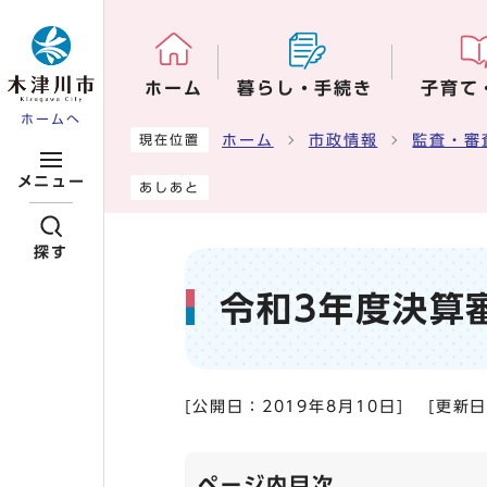
ページの先頭です
ホーム
暮らし・手続き
子育て
ホームへ
ここから本文です
ホーム
市政情報
監査・審
現在位置
メニュー
あしあと
探す
令和3年度決算
[公開日：
2019年8月10日
]
[更新
ページ内目次