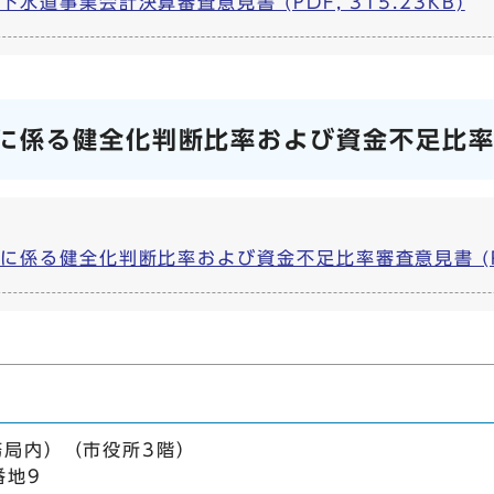
水道事業会計決算審査意見書 (PDF, 315.23KB)
に係る健全化判断比率および資金不足比
係る健全化判断比率および資金不足比率審査意見書 (PDF,
務局内）（市役所3階）
番地9