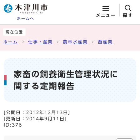
メニュー
探す
ホームへ
ページの先頭です
ここから本文です
現在位置
ホーム
仕事・産業
農林水産業
畜産業
家畜の飼養衛生管理状況に
関する定期報告
[公開日：
2012年12月13日
]
[更新日：
2014年9月11日
]
ID:376