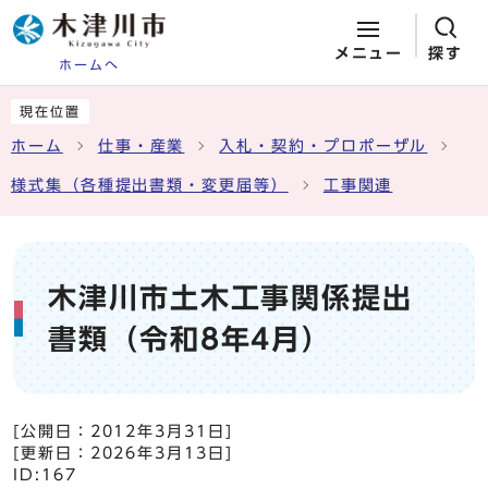
メニュー
探す
ホームへ
ページの先頭です
ここから本文です
現在位置
ホーム
仕事・産業
入札・契約・プロポーザル
様式集（各種提出書類・変更届等）
工事関連
木津川市土木工事関係提出
書類（令和8年4月）
[公開日：
2012年3月31日
]
[更新日：
2026年3月13日
]
ID:167