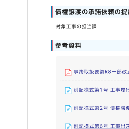
債権譲渡の承諾依頼の提
対象工事の担当課
参考資料
事務取扱要領R8一部改正 (
別記様式第1号 工事履行報
別記様式第2号 債権譲渡承
別記様式第6号 工事出来高