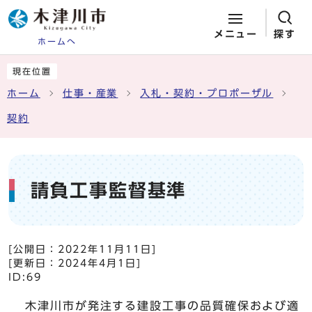
メニュー
探す
ホームへ
ページの先頭です
ここから本文です
現在位置
ホーム
仕事・産業
入札・契約・プロポーザル
契約
請負工事監督基準
[公開日：
2022年11月11日
]
[更新日：
2024年4月1日
]
ID:69
木津川市が発注する建設工事の品質確保および適