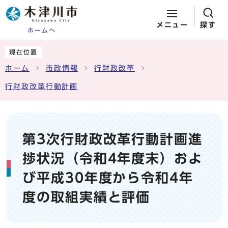
メニュー
探す
ホームへ
ページの先頭です
ここから本文です
現在位置
ホーム
市政情報
行財政改革
行財政改革行動計画
第3次行財政改革行動計画進
捗状況（令和4年度末）およ
び平成30年度から令和4年
度の取組実績と評価