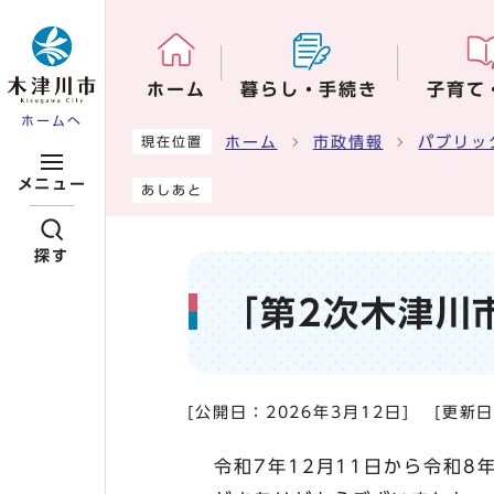
ページの先頭です
ホーム
暮らし・手続き
子育て
ホームへ
ここから本文です
ホーム
市政情報
パブリッ
現在位置
メニュー
あしあと
探す
「第2次木津川
[公開日：
2026年3月12日
]
[更新
令和7年12月11日から令和