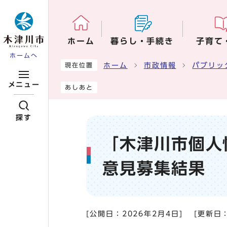
ページの先頭です
ホーム
暮らし・手続き
子育て
ホームへ
ここから本文です
ホーム
市政情報
パブリッ
現在位置
メニュー
あしあと
探す
「木津川市個人
意見募集結果
[公開日：
2026年2月4日
]
[更新日