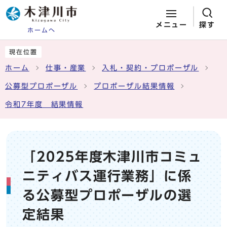
メニュー
探す
ホームへ
ページの先頭です
ここから本文です
現在位置
ホーム
仕事・産業
入札・契約・プロポーザル
公募型プロポーザル
プロポーザル結果情報
令和7年度 結果情報
「2025年度木津川市コミュ
ニティバス運行業務」に係
る公募型プロポーザルの選
定結果