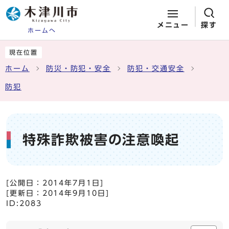
メニュー
探す
ホームへ
ページの先頭です
ここから本文です
現在位置
ホーム
防災・防犯・安全
防犯・交通安全
防犯
特殊詐欺被害の注意喚起
[公開日：
2014年7月1日
]
[更新日：
2014年9月10日
]
ID:2083