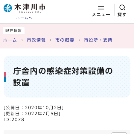
メニュー
探す
ホームへ
ページの先頭です
ここから本文です
現在位置
ホーム
市政情報
市の概要
市役所・支所
庁舎内の感染症対策設備の
設置
[公開日：
2020年10月2日
]
[更新日：
2022年7月5日
]
ID:2078