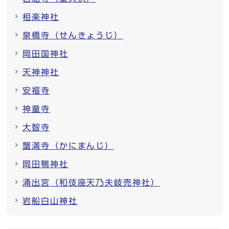
相楽神社
泉橋寺（せんきょうじ）
岡田国神社
天神神社
安福寺
神童寺
大智寺
蟹満寺（かにまんじ）
岡田鴨神社
涌出宮（和伎座天乃夫岐売神社）
岩船白山神社