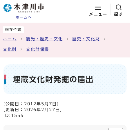
メニュー
探す
ホームへ
ページの先頭です
ここから本文です
現在位置
ホーム
観光・歴史・文化
歴史・文化財
文化財
文化財保護
埋蔵文化財発掘の届出
[公開日：
2012年5月7日
]
[更新日：
2026年2月27日
]
ID:1555