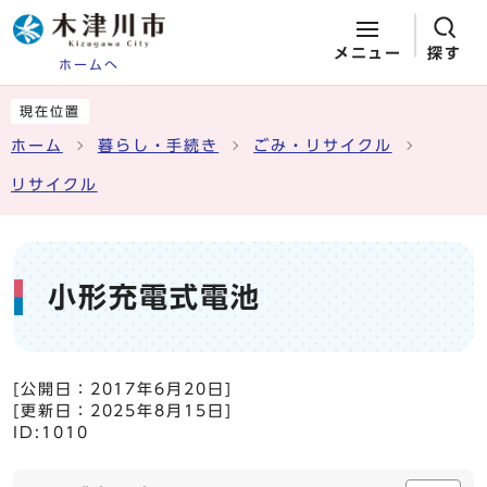
メニュー
探す
ホームへ
ページの先頭です
ここから本文です
現在位置
ホーム
暮らし・手続き
ごみ・リサイクル
リサイクル
小形充電式電池
[公開日：
2017年6月20日
]
[更新日：
2025年8月15日
]
ID:1010