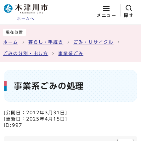
メニュー
探す
ホームへ
ページの先頭です
ここから本文です
現在位置
ホーム
暮らし・手続き
ごみ・リサイクル
ごみの分別・出し方
事業系ごみ
事業系ごみの処理
[公開日：
2012年3月31日
]
[更新日：
2025年4月15日
]
ID:997