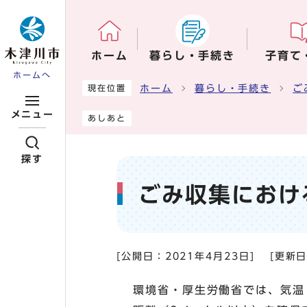
ページの先頭です
ホーム
暮らし・手続き
子育て
ホームへ
ここから本文です
ホーム
暮らし・手続き
ご
現在位置
メニュー
あしあと
探す
ごみ収集におけ
[公開日：
2021年4月23日
]
[更新
環境省・厚生労働省では、気温