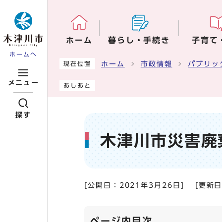
ページの先頭です
ホーム
暮らし・手続き
子育て
ホームへ
ここから本文です
ホーム
市政情報
パブリッ
現在位置
メニュー
あしあと
探す
木津川市災害廃
[公開日：
2021年3月26日
]
[更新
ページ内目次