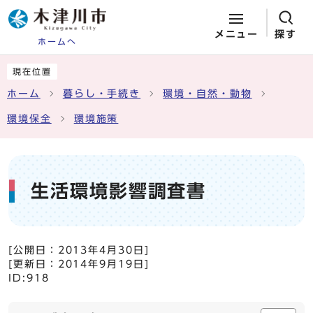
メニュー
探す
ホームへ
ページの先頭です
ここから本文です
現在位置
ホーム
暮らし・手続き
環境・自然・動物
環境保全
環境施策
生活環境影響調査書
[公開日：
2013年4月30日
]
[更新日：
2014年9月19日
]
ID:918