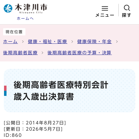
メニュー
探す
ホームへ
ページの先頭です
ここから本文です
現在位置
ホーム
健康・福祉・医療
健康保険・年金
後期高齢者医療
後期高齢者医療の予算・決算
後期高齢者医療特別会計
歳入歳出決算書
[公開日：
2014年8月27日
]
[更新日：
2026年5月7日
]
ID:860