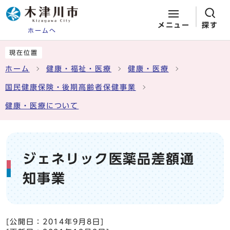
メニュー
探す
ホームへ
ページの先頭です
ここから本文です
現在位置
ホーム
健康・福祉・医療
健康・医療
国民健康保険・後期高齢者保健事業
健康・医療について
ジェネリック医薬品差額通
知事業
[公開日：
2014年9月8日
]