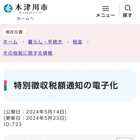
メニュー
探す
ホームへ
ページの先頭です
ここから本文です
現在位置
ホーム
暮らし・手続き
税金
その他税に関する情報
特別徴収税額通知の電子化
[公開日：
2024年5月14日
]
[更新日：
2024年5月23日
]
ID:723