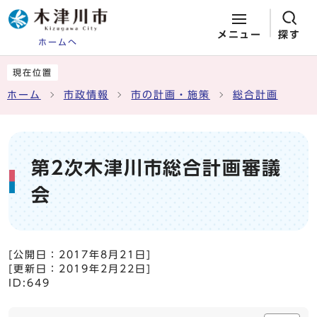
メニュー
探す
ホームへ
ページの先頭です
ここから本文です
現在位置
ホーム
市政情報
市の計画・施策
総合計画
第2次木津川市総合計画審議
会
[公開日：
2017年8月21日
]
[更新日：
2019年2月22日
]
ID:649