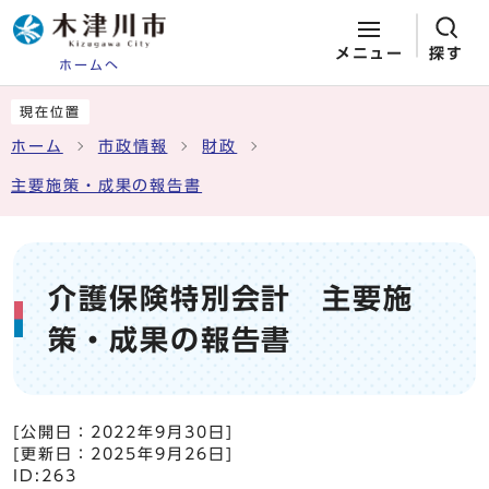
メニュー
探す
ホームへ
ページの先頭です
ここから本文です
現在位置
ホーム
市政情報
財政
主要施策・成果の報告書
介護保険特別会計 主要施
策・成果の報告書
[公開日：
2022年9月30日
]
[更新日：
2025年9月26日
]
ID:263