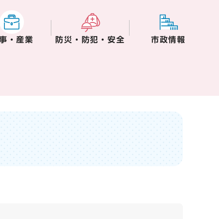
事・産業
防災・防犯・安全
市政情報