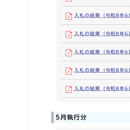
入札の結果（令和8年6月1
入札の結果（令和8年6月1
入札の結果（令和8年6月1
入札の結果（令和8年6月2
入札の結果（令和8年6月2
5月執行分