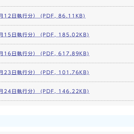
2日執行分） (PDF, 86.11KB)
5日執行分） (PDF, 185.02KB)
6日執行分） (PDF, 617.89KB)
3日執行分） (PDF, 101.76KB)
4日執行分） (PDF, 146.22KB)