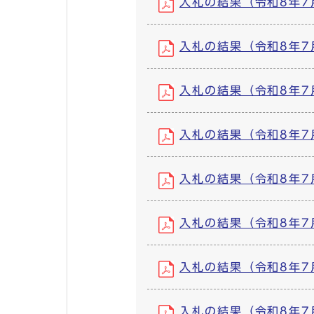
入札の結果（令和8年7月2
入札の結果（令和8年7月8
入札の結果（令和8年7月1
入札の結果（令和8年7月1
入札の結果（令和8年7月2
入札の結果（令和8年7月2
入札の結果（令和8年7月3
入札の結果（令和8年7月3