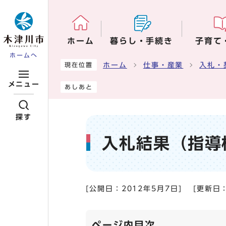
ページの先頭です
ホーム
暮らし・手続き
子育て
ホームへ
ここから本文です
ホーム
仕事・産業
入札・
現在位置
メニュー
あしあと
探す
入札結果（指導
[公開日：
2012年5月7日
]
[更新日
ページ内目次