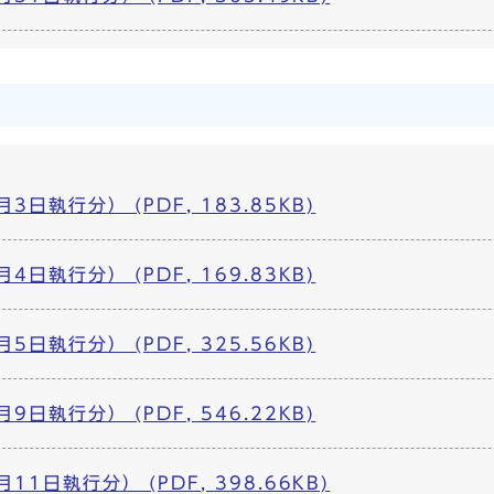
日執行分） (PDF, 183.85KB)
日執行分） (PDF, 169.83KB)
日執行分） (PDF, 325.56KB)
日執行分） (PDF, 546.22KB)
1日執行分） (PDF, 398.66KB)