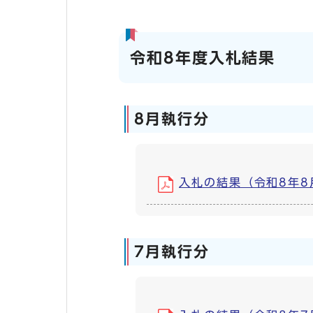
令和8年度入札結果
8月執行分
入札の結果（令和8年8月4
7月執行分