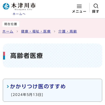
メニュー
探す
ホームへ
ページの先頭です
ここから本文です
現在位置
ホーム
健康・福祉・医療
介護・高齢
高齢者医療
メインメニュー
かかりつけ医のすすめ
[2024年5月13日]