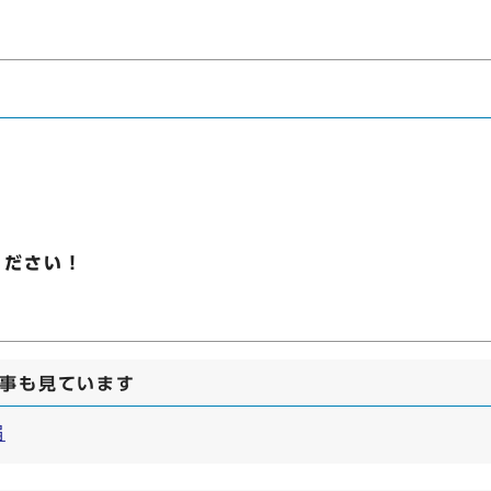
ください！
事も見ています
届