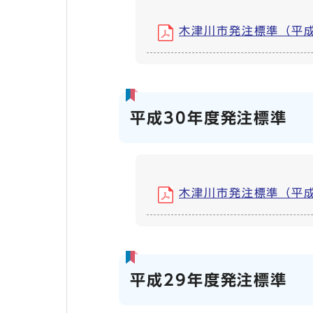
木津川市発注標準（平成31
平成30年度発注標準
木津川市発注標準（平成30
平成29年度発注標準