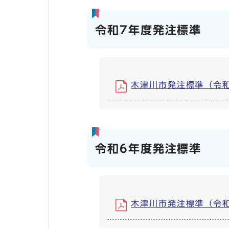
令和7年度発注標準
木津川市発注標準（令和7年
令和6年度発注標準
木津川市発注標準（令和6年