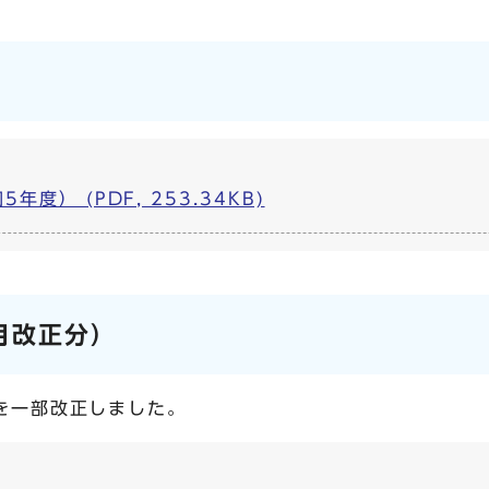
度） (PDF, 253.34KB)
月改正分）
を一部改正しました。