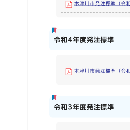
木津川市発注標準（令和4年
令和4年度発注標準
木津川市発注標準（令和4年
令和3年度発注標準