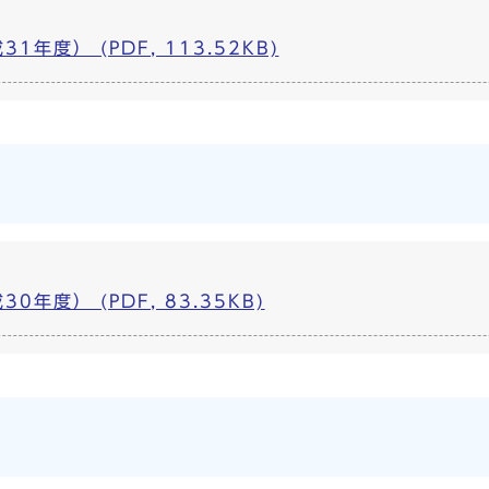
年度） (PDF, 113.52KB)
年度） (PDF, 83.35KB)