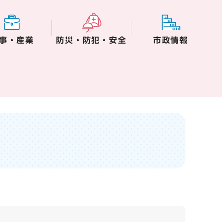
事・産業
防災・防犯・安全
市政情報