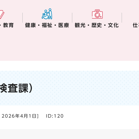
・教育
健康・福祉・医療
観光・歴史・文化
仕
検査課）
：
2026年4月1日
]
ID:120