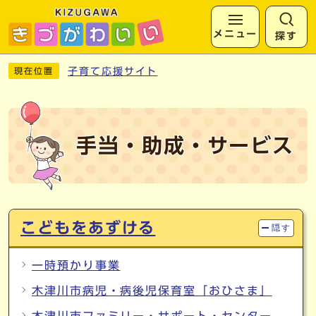
メニュー
探す
ページの先頭です
ここから本文です
子育て応援サイト
現在位置
手当・助成・サービス
メインメニュー
こどもをあずける
隠す
一時預かり事業
木津川市病児・病後児保育室「おひさま」