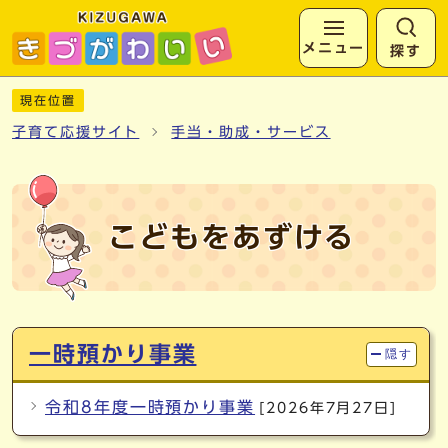
メニュー
探す
ページの先頭です
ここから本文です
現在位置
子育て応援サイト
手当・助成・サービス
こどもをあずける
メインメニュー
一時預かり事業
隠す
令和8年度一時預かり事業
[2026年7月27日]