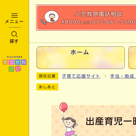
小児救急
電話相談
#8000
075-661-5596
メニュー
または
探す
ホーム
ここから本文です
子育て応援サイト
手当・助成
現在位置
あしあと
出産育児一