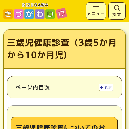
メニュー
探す
ページの先頭です
ここから本文です
三歳児健康診査（3歳5か月
から10か月児）
ページ内目次
表示
三歳児健康診査についてのお