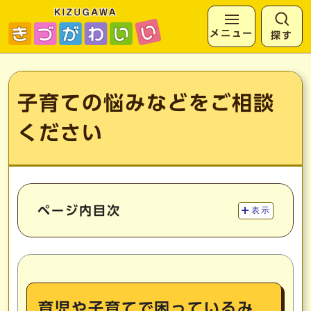
メニュー
探す
ページの先頭です
ここから本文です
子育ての悩みなどをご相談
ください
ページ内目次
表示
育児や子育てで困っているみ