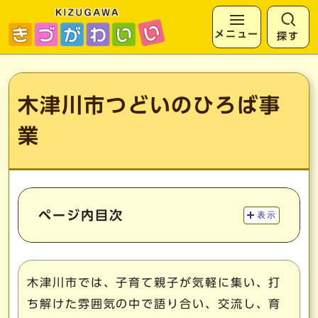
メニュー
探す
ページの先頭です
ここから本文です
木津川市つどいのひろば事
業
ページ内目次
表示
木津川市では、子育て親子が気軽に集い、打
ち解けた雰囲気の中で語り合い、交流し、育