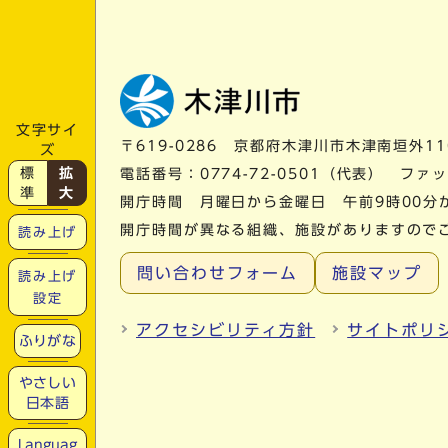
文字サイ
〒619-0286 京都府木津川市木津南垣外11
ズ
標
拡
電話番号：
0774-72-0501
（代表） ファック
準
大
開庁時間 月曜日から金曜日 午前9時00分
開庁時間が異なる組織、施設がありますので
読み上げ
問い合わせフォーム
施設マップ
読み上げ
設定
アクセシビリティ方針
サイトポリ
ふりがな
やさしい
日本語
Languag