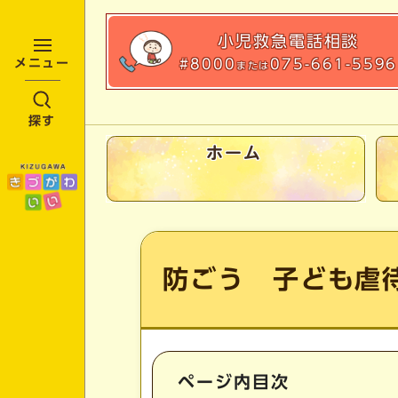
小児救急
電話相談
#8000
075-661-5596
メニュー
または
探す
ホーム
ここから本文です
防ごう 子ども虐
ページ内目次