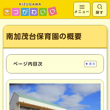
メニュー
探す
ページの先頭です
ここから本文です
南加茂台保育園の概要
ページ内目次
表示