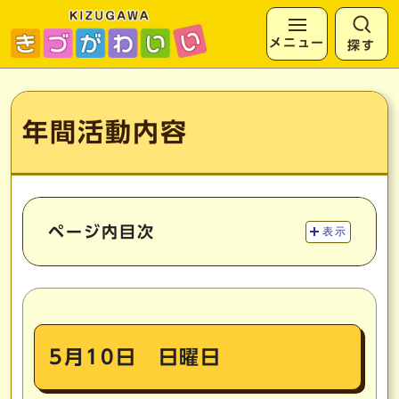
メニュー
探す
ページの先頭です
ここから本文です
年間活動内容
ページ内目次
表示
5月10日 日曜日