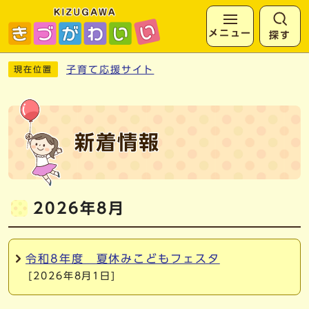
メニュー
探す
ページの先頭です
ここから本文です
子育て応援サイト
現在位置
新着情報
2026年8月
令和8年度 夏休みこどもフェスタ
[2026年8月1日]