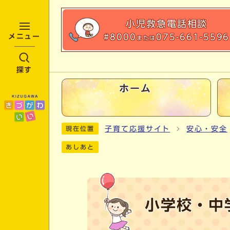
小児救急
電話相談
#8000
075-661-5596
メニュー
または
探す
ホーム
ここから本文です
子育て応援サイト
安心・安全
現在位置
あしあと
小学校・中