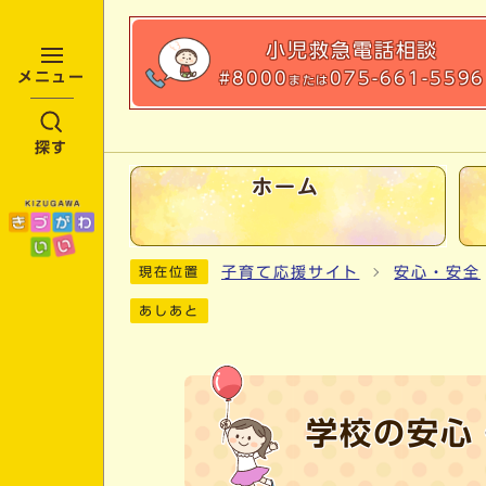
小児救急
電話相談
#8000
075-661-5596
メニュー
または
探す
ホーム
ここから本文です
子育て応援サイト
安心・安全
現在位置
あしあと
学校の安心