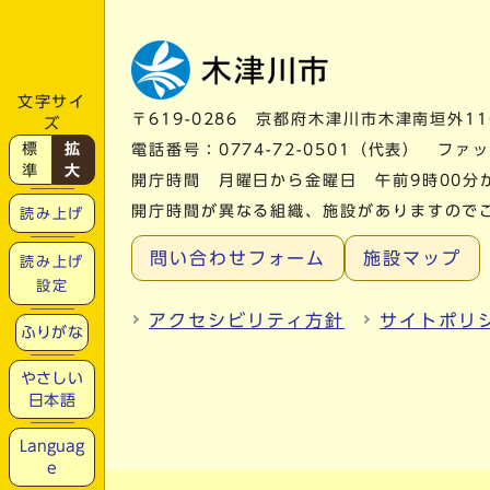
文字サイ
〒619-0286 京都府木津川市木津南垣外11
ズ
標
拡
電話番号：
0774-72-0501
（代表） ファック
準
大
開庁時間 月曜日から金曜日 午前9時00分
開庁時間が異なる組織、施設がありますので
読み上げ
問い合わせフォーム
施設マップ
読み上げ
設定
アクセシビリティ方針
サイトポリ
ふりがな
やさしい
日本語
Languag
e