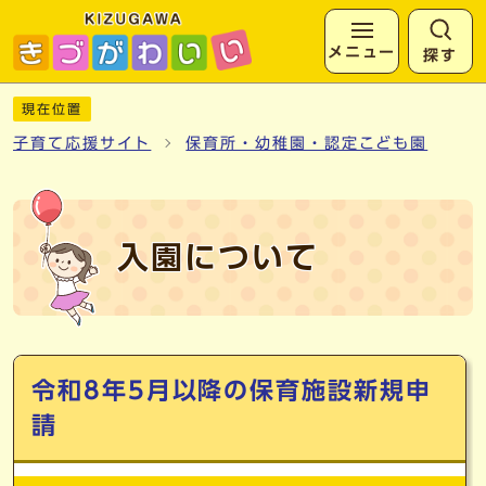
メニュー
探す
ページの先頭です
ここから本文です
現在位置
子育て応援サイト
保育所・幼稚園・認定こども園
入園について
メインメニュー
令和8年5月以降の保育施設新規申
請