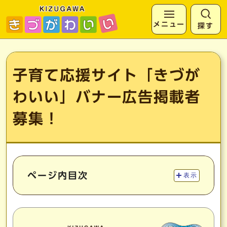
メニュー
探す
ページの先頭です
ここから本文です
子育て応援サイト「きづが
わいい」バナー広告掲載者
募集！
ページ内目次
表示