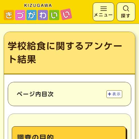
メニュー
探す
ページの先頭です
ここから本文です
学校給食に関するアンケー
ト結果
ページ内目次
表示
調査の目的