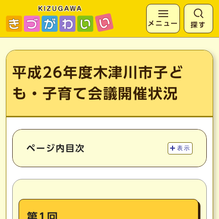
メニュー
探す
ページの先頭です
ここから本文です
平成26年度木津川市子ど
も・子育て会議開催状況
ページ内目次
表示
第1回