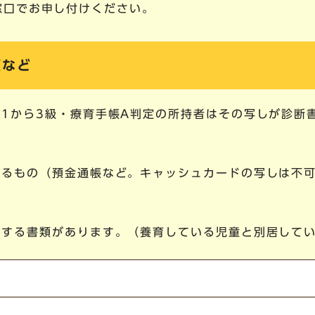
窓口でお申し付けください。
類など
1から3級・療育手帳A判定の所持者はその写しが診断
きるもの（預金通帳など。キャッシュカードの写しは不
の
出する書類があります。（養育している児童と別居して