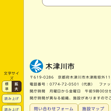
文字サイ
〒619-0286 京都府木津川市木津南垣外11
ズ
標
拡
電話番号：
0774-72-0501
（代表） ファック
準
大
開庁時間 月曜日から金曜日 午前9時00分
開庁時間が異なる組織、施設がありますので
読み上げ
問い合わせフォーム
施設マップ
読み上げ