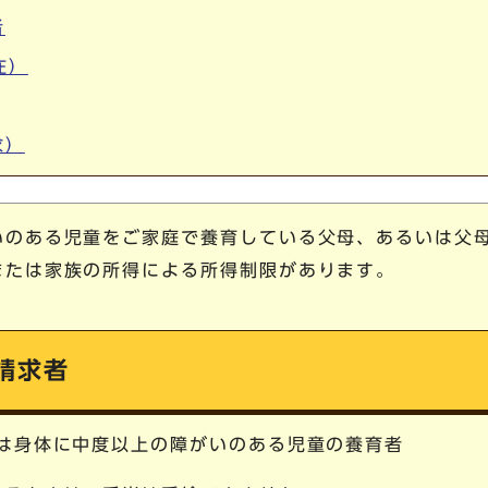
者
在）
求）
いのある児童をご家庭で養育している父母、あるいは父
または家族の所得による所得制限があります。
請求者
くは身体に中度以上の障がいのある児童の養育者