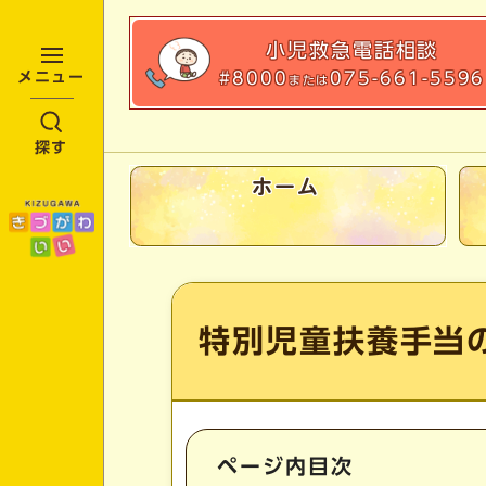
小児救急
電話相談
#8000
075-661-5596
メニュー
または
探す
ホーム
ここから本文です
特別児童扶養手当
ページ内目次