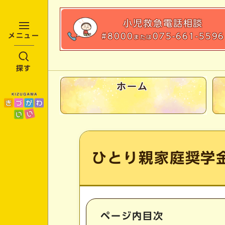
小児救急
電話相談
#8000
075-661-5596
メニュー
または
探す
ホーム
ここから本文です
ひとり親家庭奨学
ページ内目次