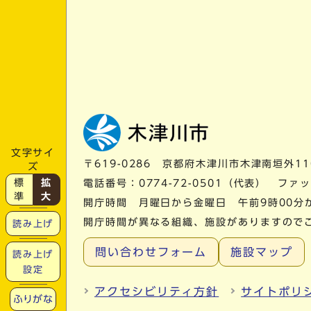
文字サイ
〒619-0286 京都府木津川市木津南垣外11
ズ
標
拡
電話番号：
0774-72-0501
（代表） ファック
準
大
開庁時間 月曜日から金曜日 午前9時00分
開庁時間が異なる組織、施設がありますので
読み上げ
問い合わせフォーム
施設マップ
読み上げ
設定
アクセシビリティ方針
サイトポリ
ふりがな