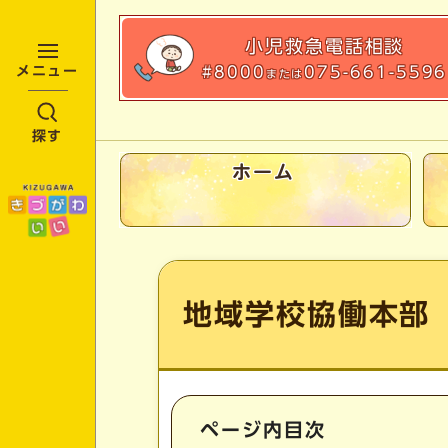
小児救急
電話相談
#8000
075-661-5596
メニュー
または
探す
ホーム
ここから本文です
地域学校協働本部
ページ内目次