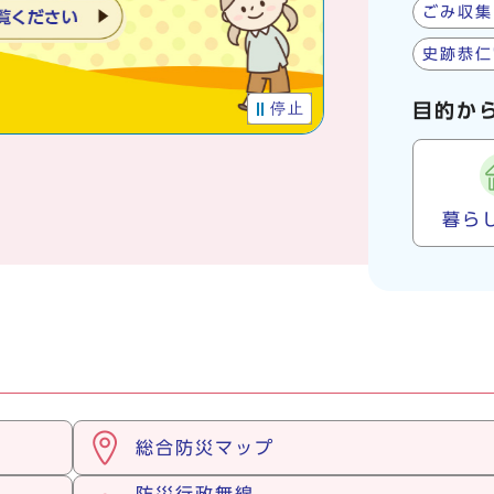
ごみ収集
史跡恭仁
停止
目的か
暮ら
総合防災マップ