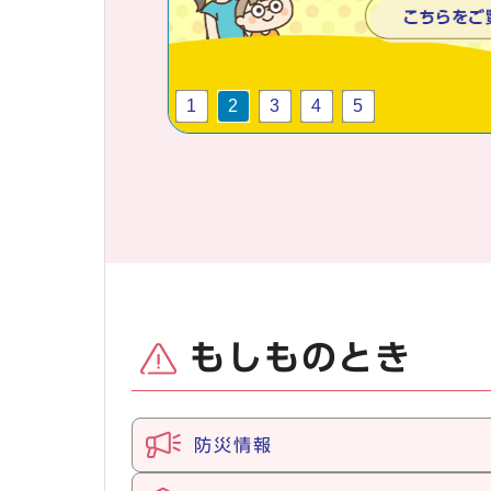
1
2
3
4
5
もしものとき
防災情報