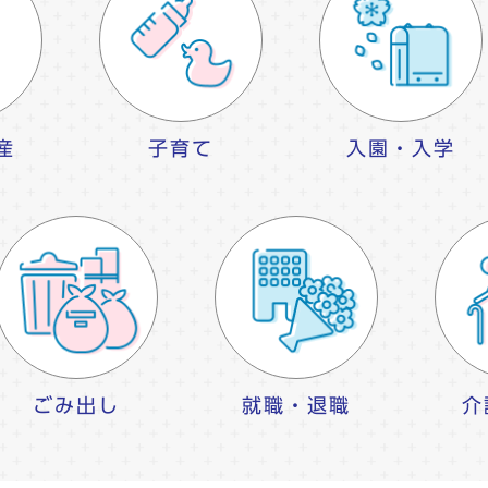
産
子育て
入園・入学
ごみ出し
就職・退職
介