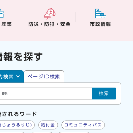
・産業
防災・防犯・安全
市政情報
情報を探す
・ページID検索
内検索
ページID検索
検索
索されるワード
(じょうるりじ)
給付金
コミュニティバス