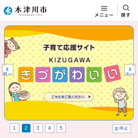
メニュー
探す
ページの先頭です
ここから本文です
ビジュアルエリア。木津川市役所か
らの紹介、お知らせ。
前へ
次へ
1
2
3
4
5
停止