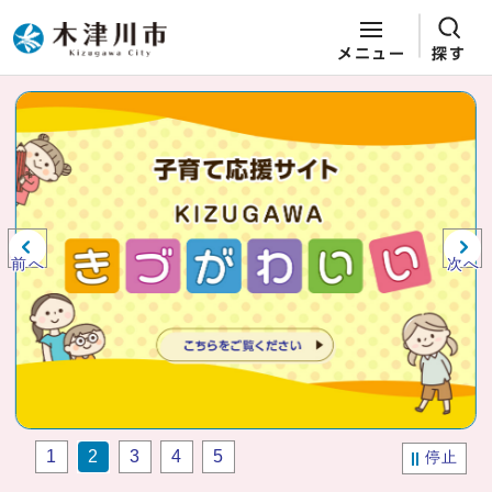
メニュー
探す
ページの先頭です
ここから本文です
ビジュアルエリア。木津川市役所か
らの紹介、お知らせ。
前へ
次へ
1
2
3
4
5
停止