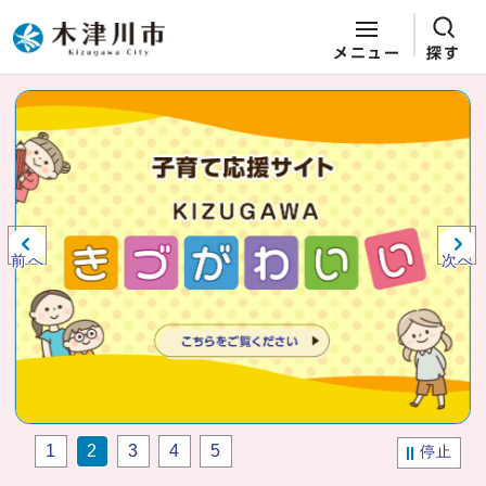
メニュー
探す
ページの先頭です
ここから本文です
ビジュアルエリア。木津川市役所か
らの紹介、お知らせ。
前へ
次へ
1
2
3
4
5
停止